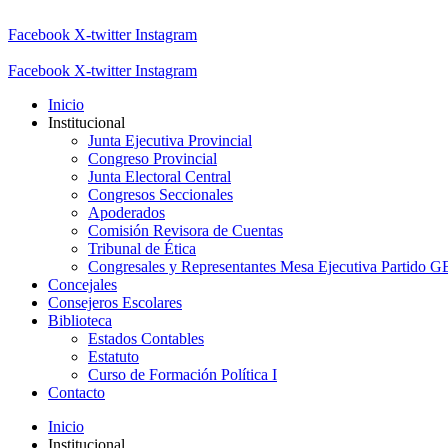
Facebook
X-twitter
Instagram
Facebook
X-twitter
Instagram
Inicio
Institucional
Junta Ejecutiva Provincial
Congreso Provincial
Junta Electoral Central
Congresos Seccionales
Apoderados
Comisión Revisora de Cuentas
Tribunal de Ética
Congresales y Representantes Mesa Ejecutiva Partido 
Concejales
Consejeros Escolares
Biblioteca
Estados Contables
Estatuto
Curso de Formación Política I
Contacto
Inicio
Institucional