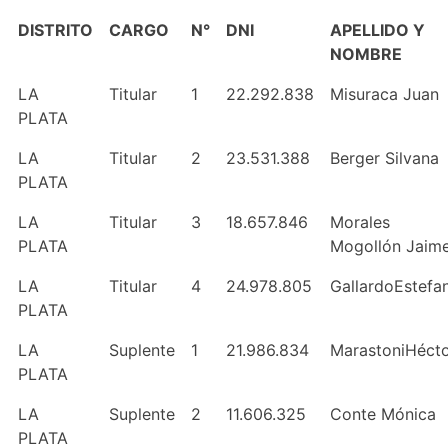
DISTRITO
CARGO
N°
DNI
APELLIDO Y
NOMBRE
LA
Titular
1
22.292.838
Misuraca Juan
PLATA
LA
Titular
2
23.531.388
Berger Silvana
PLATA
LA
Titular
3
18.657.846
Morales
PLATA
Mogollón Jaim
LA
Titular
4
24.978.805
GallardoEstefa
PLATA
LA
Suplente
1
21.986.834
MarastoniHéct
PLATA
LA
Suplente
2
11.606.325
Conte Mónica
PLATA