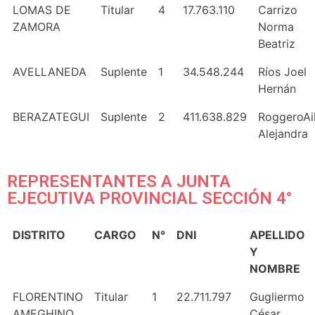
LOMAS DE
Titular
4
17.763.110
Carrizo
ZAMORA
Norma
Beatriz
AVELLANEDA
Suplente
1
34.548.244
Ríos Joel
Hernán
BERAZATEGUI
Suplente
2
411.638.829
RoggeroAi
Alejandra
REPRESENTANTES A JUNTA
EJECUTIVA PROVINCIAL SECCIÓN 4°
DISTRITO
CARGO
N°
DNI
APELLIDO
Y
NOMBRE
FLORENTINO
Titular
1
22.711.797
Gugliermo
AMEGHINO
César