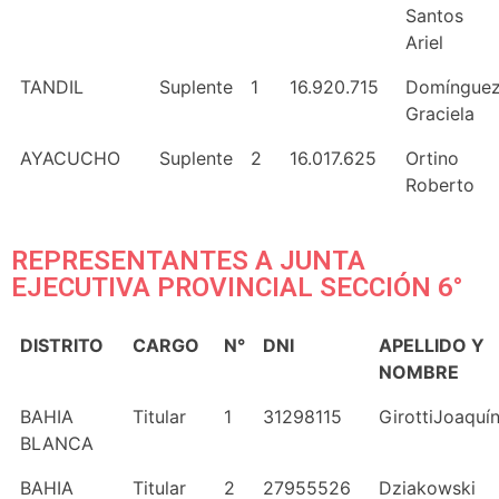
Santos
Ariel
TANDIL
Suplente
1
16.920.715
Domíngue
Graciela
AYACUCHO
Suplente
2
16.017.625
Ortino
Roberto
REPRESENTANTES A JUNTA
EJECUTIVA PROVINCIAL SECCIÓN 6°
DISTRITO
CARGO
N°
DNI
APELLIDO Y
NOMBRE
BAHIA
Titular
1
31298115
GirottiJoaquí
BLANCA
BAHIA
Titular
2
27955526
Dziakowski