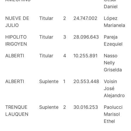
Daniel
NUEVE DE
Titular
2
24.747.002
López
JULIO
Marianela
HIPOLITO
Titular
3
28.096.643
Pareja
IRIGOYEN
Ezequiel
ALBERTI
Titular
4
10.255.891
Nasso
Nelly
Griselda
ALBERTI
Suplente
1
20.553.448
Voisin
José
Alejandro
TRENQUE
Suplente
2
30.016.253
Paolucci
LAUQUEN
Marisol
Ethel