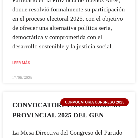
Partidario en la Provincia de Buenos Aires,
donde resolvió formalmente su participación
en el proceso electoral 2025, con el objetivo
de ofrecer una alternativa política seria,
democrática y comprometida con el
desarrollo sostenible y la justicia social.
LEER MÁS
17/05/2025
CONVOCATORIA CONGRESO 2025
CONVOCATORIA AL CONGRESO
PROVINCIAL 2025 DEL GEN
La Mesa Directiva del Congreso del Partido