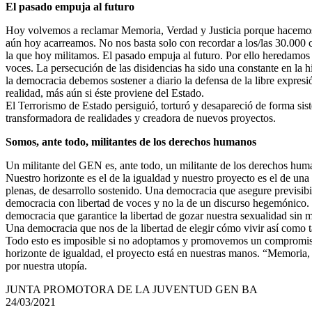
El pasado empuja al futuro
Hoy volvemos a reclamar Memoria, Verdad y Justicia porque hacemos nue
aún hoy acarreamos. No nos basta solo con recordar a los/las 30.000 
la que hoy militamos. El pasado empuja al futuro. Por ello heredamos l
voces. La persecución de las disidencias ha sido una constante en la h
la democracia debemos sostener a diario la defensa de la libre expresi
realidad, más aún si éste proviene del Estado.
El Terrorismo de Estado persiguió, torturó y desapareció de forma sis
transformadora de realidades y creadora de nuevos proyectos.
Somos, ante todo, militantes de los derechos humanos
Un militante del GEN es, ante todo, un militante de los derechos huma
Nuestro horizonte es el de la igualdad y nuestro proyecto es el de una
plenas, de desarrollo sostenido. Una democracia que asegure previsi
democracia con libertad de voces y no la de un discurso hegemónico. U
democracia que garantice la libertad de gozar nuestra sexualidad sin m
Una democracia que nos de la libertad de elegir cómo vivir así como t
Todo esto es imposible si no adoptamos y promovemos un compromiso 
horizonte de igualdad, el proyecto está en nuestras manos. “Memoria, 
por nuestra utopía.
JUNTA PROMOTORA DE LA JUVENTUD GEN BA
24/03/2021