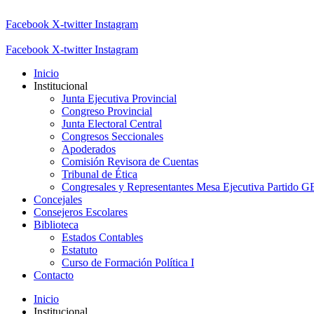
Facebook
X-twitter
Instagram
Facebook
X-twitter
Instagram
Inicio
Institucional
Junta Ejecutiva Provincial
Congreso Provincial
Junta Electoral Central
Congresos Seccionales
Apoderados
Comisión Revisora de Cuentas
Tribunal de Ética
Congresales y Representantes Mesa Ejecutiva Partido 
Concejales
Consejeros Escolares
Biblioteca
Estados Contables
Estatuto
Curso de Formación Política I
Contacto
Inicio
Institucional