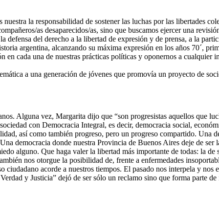
stra la responsabilidad de sostener las luchas por las libertades colec
compañeros/as desaparecidos/as, sino que buscamos ejercer una revisión 
a defensa del derecho a la libertad de expresión y de prensa, a la parti
istoria argentina, alcanzando su máxima expresión en los años 70´, prim
ón en cada una de nuestras prácticas políticas y oponernos a cualquier 
temática a una generación de jóvenes que promovía un proyecto de socie
nos. Alguna vez, Margarita dijo que “son progresistas aquellos que luc
 sociedad con Democracia Integral, es decir, democracia social, económi
bilidad, así como también progreso, pero un progreso compartido. Una 
na democracia donde nuestra Provincia de Buenos Aires deje de ser la pr
iedo alguno. Que haga valer la libertad más importante de todas: la de s
ambién nos otorgue la posibilidad de, frente a enfermedades insoportabl
ciudadano acorde a nuestros tiempos. El pasado nos interpela y nos e
Verdad y Justicia” dejó de ser sólo un reclamo sino que forma parte de n