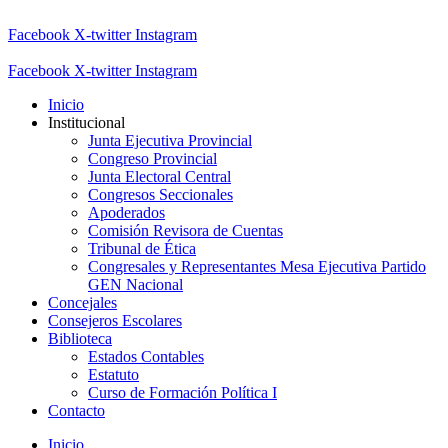
Facebook
X-twitter
Instagram
Facebook
X-twitter
Instagram
Inicio
Institucional
Junta Ejecutiva Provincial
Congreso Provincial
Junta Electoral Central
Congresos Seccionales
Apoderados
Comisión Revisora de Cuentas
Tribunal de Ética
Congresales y Representantes Mesa Ejecutiva Partido
GEN Nacional
Concejales
Consejeros Escolares
Biblioteca
Estados Contables
Estatuto
Curso de Formación Política I
Contacto
Inicio