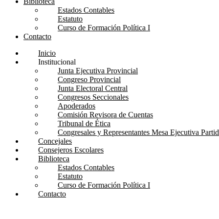
Biblioteca
Estados Contables
Estatuto
Curso de Formación Política I
Contacto
Inicio
Institucional
Junta Ejecutiva Provincial
Congreso Provincial
Junta Electoral Central
Congresos Seccionales
Apoderados
Comisión Revisora de Cuentas
Tribunal de Ética
Congresales y Representantes Mesa Ejecutiva Part
Concejales
Consejeros Escolares
Biblioteca
Estados Contables
Estatuto
Curso de Formación Política I
Contacto