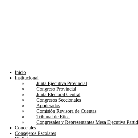
Inicio
Institucional
Junta Ejecutiva Provincial
Congreso Provincial
Junta Electoral Central
Congresos Seccionales
Apoderados
Comisión Revisora de Cuentas
Tribunal de Ética
Congresales y Representantes Mesa Ejecutiva Part
Concejales
Consejeros Escolares