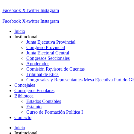
Facebook
X-twitter
Instagram
Facebook
X-twitter
Instagram
Inicio
Institucional
Junta Ejecutiva Provincial
Congreso Provincial
Junta Electoral Central
Congresos Seccionales
Apoderados
Comisión Revisora de Cuentas
Tribunal de Ética
Congresales y Representantes Mesa Ejecutiva Partido 
Concejales
Consejeros Escolares
Biblioteca
Estados Contables
Estatuto
Curso de Formación Política I
Contacto
Inicio
Institucional