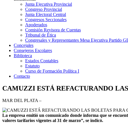
Junta Ejecutiva Provincial
Congreso Provincial
Junta Electoral Central
Congresos Seccionales
Apoderados
Comisión Revisora de Cuentas
Tribunal de Ética
Congresales y Representantes Mesa Ejecutiva Partido 
Concejales
Consejeros Escolares
Biblioteca
Estados Contables
Estatuto
Curso de Formación Política I
Contacto
CAMUZZI ESTÁ REFACTURANDO LAS
MAR DEL PLATA –
L
a empresa emitió un comunicado donde informa que se encuentra
valores tarifarios vigentes al 31 de marzo”, se indicó.