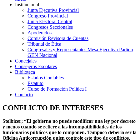
Institucional
Junta Ejecutiva Provincial
Congreso Provincial
Junta Electoral Central
Congresos Seccionales
Apoderados
Comisión Revisora de Cuentas
Tribunal de Ética
Congresales y Representantes Mesa Ejecutiva Partido
GEN Nacional
Concejales
Consejeros Escolares
Biblioteca
Estados Contables
Estatuto
Curso de Formación Política I
Contacto
CONFLICTO DE INTERESES
Stolbizer; “El gobierno no puede modificar una ley por decreto
y menos cuando se refiere a las incompatibilidades de los
funcionarios públicos que lo componen. Tampoco debería ser la
Oficina Anticorrupción quien controle este tipo de conflictos,