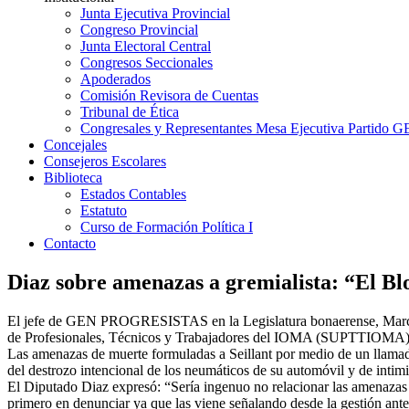
Junta Ejecutiva Provincial
Congreso Provincial
Junta Electoral Central
Congresos Seccionales
Apoderados
Comisión Revisora de Cuentas
Tribunal de Ética
Congresales y Representantes Mesa Ejecutiva Partido 
Concejales
Consejeros Escolares
Biblioteca
Estados Contables
Estatuto
Curso de Formación Política I
Contacto
Diaz sobre amenazas a gremialista: “El Bl
El jefe de GEN PROGRESISTAS en la Legislatura bonaerense, Marcelo D
de Profesionales, Técnicos y Trabajadores del IOMA (SUPTTIOMA)
Las amenazas de muerte formuladas a Seillant por medio de un llamado 
del destrozo intencional de los neumáticos de su automóvil y de intimi
El Diputado Diaz expresó: “Sería ingenuo no relacionar las amenazas e
primero en denunciar ya que las viene señalando desde la gestión ante