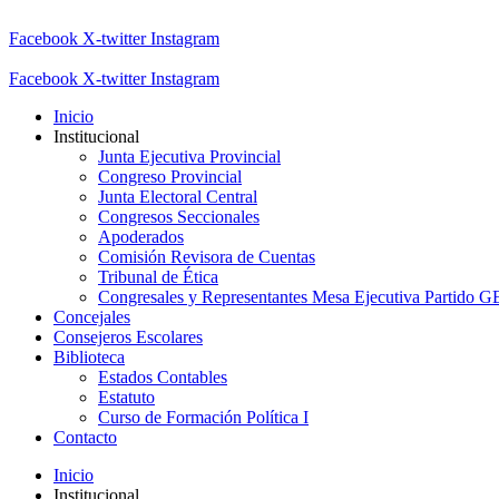
Facebook
X-twitter
Instagram
Facebook
X-twitter
Instagram
Inicio
Institucional
Junta Ejecutiva Provincial
Congreso Provincial
Junta Electoral Central
Congresos Seccionales
Apoderados
Comisión Revisora de Cuentas
Tribunal de Ética
Congresales y Representantes Mesa Ejecutiva Partido 
Concejales
Consejeros Escolares
Biblioteca
Estados Contables
Estatuto
Curso de Formación Política I
Contacto
Inicio
Institucional