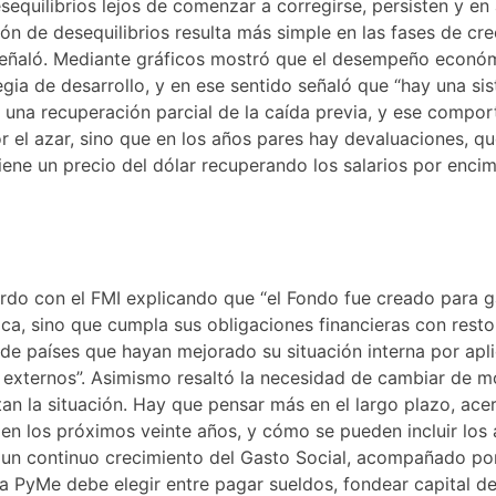
quilibrios lejos de comenzar a corregirse, persisten y en
ción de desequilibrios resulta más simple en las fases de cre
, señaló. Mediante gráficos mostró que el desempeño econó
egia de desarrollo, y en ese sentido señaló que “hay una si
o una recuperación parcial de la caída previa, y ese compo
 el azar, sino que en los años pares hay devaluaciones, q
ene un precio del dólar recuperando los salarios por encima
rdo con el FMI explicando que “el Fondo fue creado para g
ezca, sino que cumpla sus obligaciones financieras con rest
e países que hayan mejorado su situación interna por apli
 externos”. Asimismo resaltó la necesidad de cambiar de m
n la situación. Hay que pensar más en el largo plazo, ace
en los próximos veinte años, y cómo se pueden incluir los
a un continuo crecimiento del Gasto Social, acompañado po
 PyMe debe elegir entre pagar sueldos, fondear capital de