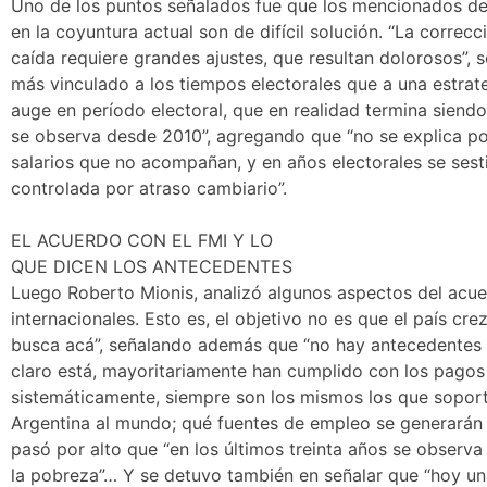
Uno de los puntos señalados fue que los mencionados dese
en la coyuntura actual son de difícil solución. “La correc
caída requiere grandes ajustes, que resultan dolorosos”
más vinculado a los tiempos electorales que a una estrat
auge en período electoral, que en realidad termina siend
se observa desde 2010”, agregando que “no se explica por
salarios que no acompañan, y en años electorales se sesti
controlada por atraso cambiario”.
EL ACUERDO CON EL FMI Y LO
QUE DICEN LOS ANTECEDENTES
Luego Roberto Mionis, analizó algunos aspectos del acue
internacionales. Esto es, el objetivo no es que el país cr
busca acá”, señalando además que “no hay antecedentes d
claro está, mayoritariamente han cumplido con los pagos
sistemáticamente, siempre son los mismos los que soporta
Argentina al mundo; qué fuentes de empleo se generarán 
pasó por alto que “en los últimos treinta años se observ
la pobreza”… Y se detuvo también en señalar que “hoy una