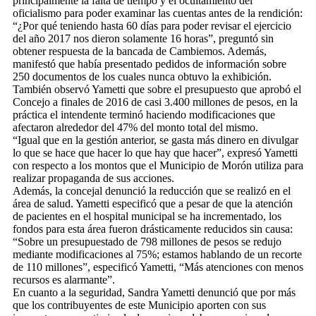
principalmente la falta de tiempo y el ocultamiento del
oficialismo para poder examinar las cuentas antes de la rendición:
“¿Por qué teniendo hasta 60 días para poder revisar el ejercicio
del año 2017 nos dieron solamente 16 horas”, preguntó sin
obtener respuesta de la bancada de Cambiemos. Además,
manifestó que había presentado pedidos de información sobre
250 documentos de los cuales nunca obtuvo la exhibición.
También observó Yametti que sobre el presupuesto que aprobó el
Concejo a finales de 2016 de casi 3.400 millones de pesos, en la
práctica el intendente terminó haciendo modificaciones que
afectaron alrededor del 47% del monto total del mismo.
“Igual que en la gestión anterior, se gasta más dinero en divulgar
lo que se hace que hacer lo que hay que hacer”, expresó Yametti
con respecto a los montos que el Municipio de Morón utiliza para
realizar propaganda de sus acciones.
Además, la concejal denunció la reducción que se realizó en el
área de salud. Yametti especificó que a pesar de que la atención
de pacientes en el hospital municipal se ha incrementado, los
fondos para esta área fueron drásticamente reducidos sin causa:
“Sobre un presupuestado de 798 millones de pesos se redujo
mediante modificaciones al 75%; estamos hablando de un recorte
de 110 millones”, especificó Yametti, “Más atenciones con menos
recursos es alarmante”.
En cuanto a la seguridad, Sandra Yametti denunció que por más
que los contribuyentes de este Municipio aporten con sus