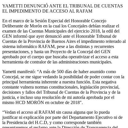
YAMETTI DENUNCIÓ ANTE EL TRIBUNAL DE CUENTAS
EL IMPEDIMENTO DE ACCESO AL RAFAM
En el marco de la Sesión Especial del Honorable Concejo
Deliberante de Morón en la cual los Concejales debían realizar el
examen de las Cuentas Municipales del ejercicio 2018, la edil del
GEN informó que ayer denunció ante el Honorable Tribunal de
Cuentas de la Provincia de Buenos Aires el impedimento reiterado al
sistema informático RAFAM, pese a las distintas y recurrentes
presentaciones, y hasta un Proyecto de la Concejal del GEN
aprobado por el cuerpo que buscaba operativizar el acceso a esta
herramienta de contralor de las administraciones municipales.
Yametti manifestó: “A más de 500 días de haber asumido como
Concejal, se me sigue vedando la posibilidad de poder contar con la
principal herramienta inherente a nuestra función. Esta negativa
constante vulnera normas constitucionales, legislación provincial,
decisiones y fallos del Tribunal de Cuentas de la Provincia y de la
justicia, e incluso una resolución de mi autoría aprobada por el
mismo HCD MORÓN en octubre de 2018″.
“Vedan el acceso al RAFAM sin causa alguna que lo pueda
justificar ni explicación por parte del Departamento Ejecutivo ni de
la Presidencia del H.C.D, y como corresponde también
presentaremos el reclamo ante la Dirección de Transparencia del