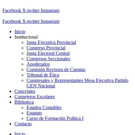
Facebook
X-twitter
Instagram
Facebook
X-twitter
Instagram
Inicio
Institucional
Junta Ejecutiva Provincial
Congreso Provincial
Junta Electoral Central
Congresos Seccionales
Apoderados
Comisión Revisora de Cuentas
Tribunal de Ética
Congresales y Representantes Mesa Ejecutiva Partido
GEN Nacional
Concejales
Consejeros Escolares
Biblioteca
Estados Contables
Estatuto
Curso de Formación Política I
Contacto
Inicio