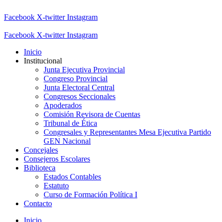
Facebook
X-twitter
Instagram
Facebook
X-twitter
Instagram
Inicio
Institucional
Junta Ejecutiva Provincial
Congreso Provincial
Junta Electoral Central
Congresos Seccionales
Apoderados
Comisión Revisora de Cuentas
Tribunal de Ética
Congresales y Representantes Mesa Ejecutiva Partido
GEN Nacional
Concejales
Consejeros Escolares
Biblioteca
Estados Contables
Estatuto
Curso de Formación Política I
Contacto
Inicio