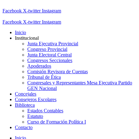
Facebook
X-twitter
Instagram
Facebook
X-twitter
Instagram
Inicio
Institucional
Junta Ejecutiva Provincial
Congreso Provincial
Junta Electoral Central
Congresos Seccionales
Apoderados
Comisión Revisora de Cuentas
Tribunal de Ética
Congresales y Representantes Mesa Ejecutiva Partido
GEN Nacional
Concejales
Consejeros Escolares
Biblioteca
Estados Contables
Estatuto
Curso de Formación Política I
Contacto
Inicio