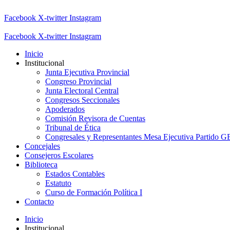
Facebook
X-twitter
Instagram
Facebook
X-twitter
Instagram
Inicio
Institucional
Junta Ejecutiva Provincial
Congreso Provincial
Junta Electoral Central
Congresos Seccionales
Apoderados
Comisión Revisora de Cuentas
Tribunal de Ética
Congresales y Representantes Mesa Ejecutiva Partido 
Concejales
Consejeros Escolares
Biblioteca
Estados Contables
Estatuto
Curso de Formación Política I
Contacto
Inicio
Institucional