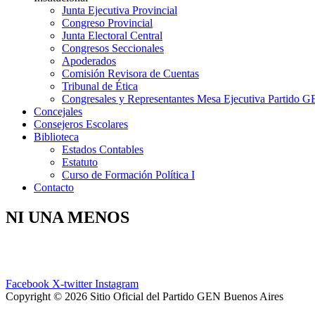
Junta Ejecutiva Provincial
Congreso Provincial
Junta Electoral Central
Congresos Seccionales
Apoderados
Comisión Revisora de Cuentas
Tribunal de Ética
Congresales y Representantes Mesa Ejecutiva Partido 
Concejales
Consejeros Escolares
Biblioteca
Estados Contables
Estatuto
Curso de Formación Política I
Contacto
NI UNA MENOS
Facebook
X-twitter
Instagram
Copyright © 2026 Sitio Oficial del Partido GEN Buenos Aires