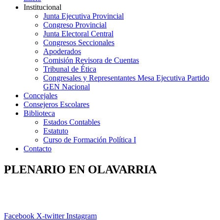
Institucional
Junta Ejecutiva Provincial
Congreso Provincial
Junta Electoral Central
Congresos Seccionales
Apoderados
Comisión Revisora de Cuentas
Tribunal de Ética
Congresales y Representantes Mesa Ejecutiva Partido
GEN Nacional
Concejales
Consejeros Escolares
Biblioteca
Estados Contables
Estatuto
Curso de Formación Política I
Contacto
PLENARIO EN OLAVARRIA
Facebook
X-twitter
Instagram