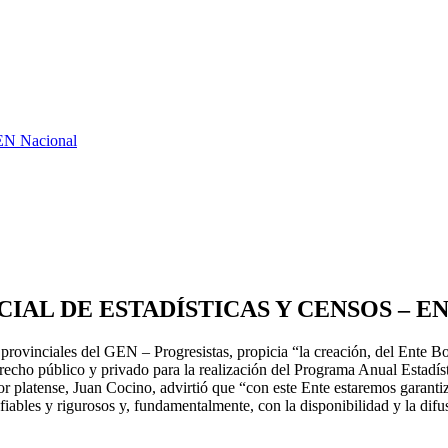
GEN Nacional
IAL DE ESTADÍSTICAS Y CENSOS – E
 provinciales del GEN – Progresistas, propicia “la creación, del Ente B
erecho público y privado para la realización del Programa Anual Estadíst
ador platense, Juan Cocino, advirtió que “con este Ente estaremos garan
fiables y rigurosos y, fundamentalmente, con la disponibilidad y la difu