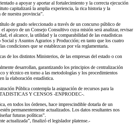
ientado a apoyar y aportar al fortalecimiento y la correcta ejecución
uto capitalizará la amplia experiencia, la rica historia y la
a de nuestra provincia”.
 título de grado seleccionado a través de un concurso público de
el apoyo de un Consejo Consultivo cuya misión será analizar, revisar
ad, el alcance, la utilidad y la comparabilidad de las estadísticas
 Social y Asuntos Agrarios y Producción; en tanto que los cuatro
las condiciones que se establezcan por vía reglamentaria.
icas de los distintos Ministerios, de las empresas del estado o con
lmente desarrollan, garantizando los principios de centralización
fico y técnico en torno a las metodologías y los procedimientos
en la elaboración estadística.
tración Pública contempla la asignación de recursos para la
CIAL DE ESTADISTICAS Y CENSOS -ENPRODEC-.
ca, en todos los órdenes, hace imprescindible dotarla de un
s estén permanentemente actualizados. Los datos resultantes nos
señar futuras políticas”.
 actualizada”, finalizó el legislador platense.-