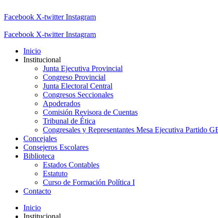
Facebook
X-twitter
Instagram
Facebook
X-twitter
Instagram
Inicio
Institucional
Junta Ejecutiva Provincial
Congreso Provincial
Junta Electoral Central
Congresos Seccionales
Apoderados
Comisión Revisora de Cuentas
Tribunal de Ética
Congresales y Representantes Mesa Ejecutiva Partido 
Concejales
Consejeros Escolares
Biblioteca
Estados Contables
Estatuto
Curso de Formación Política I
Contacto
Inicio
Institucional