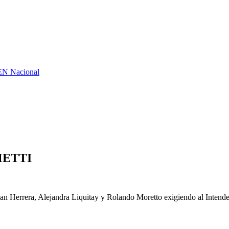
GEN Nacional
METTI
ian Herrera, Alejandra Liquitay y Rolando Moretto exigiendo al Intend