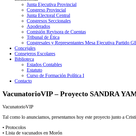
Junta Ejecutiva Provincial
Congreso Provincial
Junta Electoral Central
Congresos Seccionales
Apoderados
Comisión Revisora de Cuentas
Tribunal de Ética
Congresales y Representantes Mesa Ejecutiva Partido 
Concejales
Consejeros Escolares
Biblioteca
Estados Contables
Estatuto
Curso de Formación Política I
Contacto
VacunatorioVIP – Proyecto SANDRA YA
VacunatorioVIP
Tal como lo anunciamos, presentamos hoy este proyecto junto a Crist
• Protocolos
• Lista de vacunados en Morón