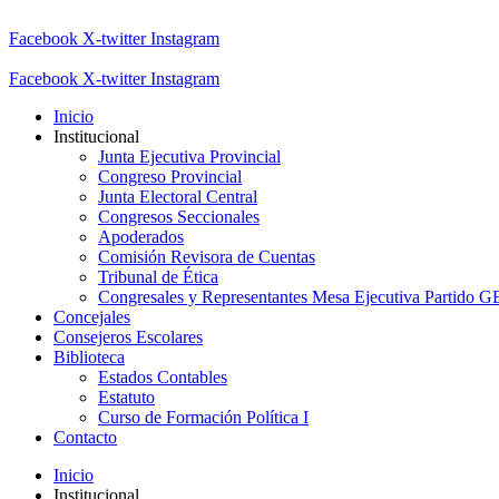
Facebook
X-twitter
Instagram
Facebook
X-twitter
Instagram
Inicio
Institucional
Junta Ejecutiva Provincial
Congreso Provincial
Junta Electoral Central
Congresos Seccionales
Apoderados
Comisión Revisora de Cuentas
Tribunal de Ética
Congresales y Representantes Mesa Ejecutiva Partido 
Concejales
Consejeros Escolares
Biblioteca
Estados Contables
Estatuto
Curso de Formación Política I
Contacto
Inicio
Institucional