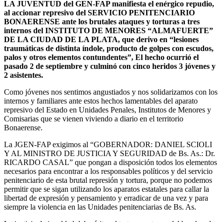
L
A JUVENTUD del GEN-FAP manifiesta el enérgico repudio,
al accionar represivo del SERVICIO PENITENCIARIO
BONAERENSE ante los brutales ataques y torturas a tres
internos del INSTITUTO DE MENORES “ALMAFUERTE”
DE LA CIUDAD DE LA PLATA, que derivo en “lesiones
traumáticas de distinta índole, producto de golpes con escudos,
palos y otros elementos contundentes”, El hecho ocurrió el
pasado 2 de septiembre y culminó con cinco heridos 3 jóvenes y
2 asistentes.
Como jóvenes nos sentimos angustiados y nos solidarizamos con los
internos y familiares ante estos hechos lamentables del aparato
represivo del Estado en Unidades Penales, Institutos de Menores y
Comisarias que se vienen viviendo a diario en el territorio
Bonaerense.
La JGEN-FAP exigimos al “GOBERNADOR: DANIEL SCIOLI
Y AL MINISTRO DE JUSTICIA Y SEGURIDAD de Bs. As.: Dr.
RICARDO CASAL” que pongan a disposición todos los elementos
necesarios para encontrar a los responsables políticos y del servicio
penitenciario de esta brutal represión y tortura, porque no podemos
permitir que se sigan utilizando los aparatos estatales para callar la
libertad de expresión y pensamiento y erradicar de una vez y para
siempre la violencia en las Unidades penitenciarias de Bs. As.