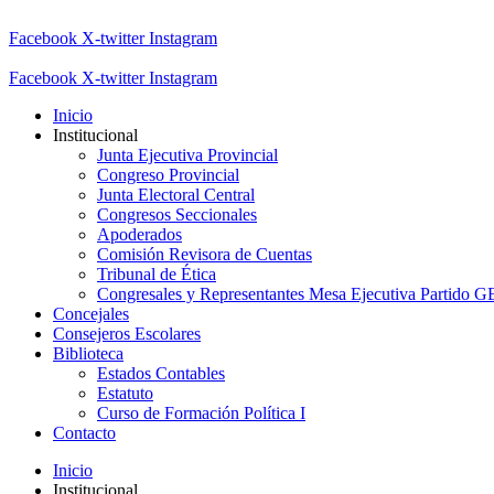
Facebook
X-twitter
Instagram
Facebook
X-twitter
Instagram
Inicio
Institucional
Junta Ejecutiva Provincial
Congreso Provincial
Junta Electoral Central
Congresos Seccionales
Apoderados
Comisión Revisora de Cuentas
Tribunal de Ética
Congresales y Representantes Mesa Ejecutiva Partido 
Concejales
Consejeros Escolares
Biblioteca
Estados Contables
Estatuto
Curso de Formación Política I
Contacto
Inicio
Institucional