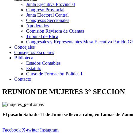
Junta Ejecutiva Provincial
Congreso Provincial
Junta Electoral Central
Congresos Seccionales
Apoderados
Comisión Revisora de Cuentas
Tribunal de Ética
Congresales y Representantes Mesa Ejecutiva Partido 
Concejales
Consejeros Escolares
Biblioteca
Estados Contables
Estatuto
Curso de Formación Política I
Contacto
REUNION DE MUJERES 3° SECCION
E
l pasado Sábado 11 de Junio se llevó a cabo, en Lomas de Zamor
Facebook
X-twitter
Instagram