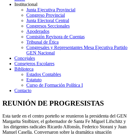
Institucional
Junta Ejecutiva Provincial
Congreso Provincial
Junta Electoral Central
Congresos Seccionales
Apoderados
Comisión Revisora de Cuentas
Tribunal de Ética
Congresales y Representantes Mesa Ejecutiva Partido
GEN Nacional
Concejales
Consejeros Escolares
Biblioteca
Estados Contables
Estatuto
Curso de Formación Política I
Contacto
REUNIÓN DE PROGRESISTAS
Esta tarde en el centro porteño se reunieron la presidenta del GEN
Margarita Stolbizer, el gobernador de Santa Fe Miguel Lifschitz y
los dirigentes radicales Ricardo Alfonsín, Federico Storani y Juan
Manuel Casella. Conversaron sobre la dramática situación