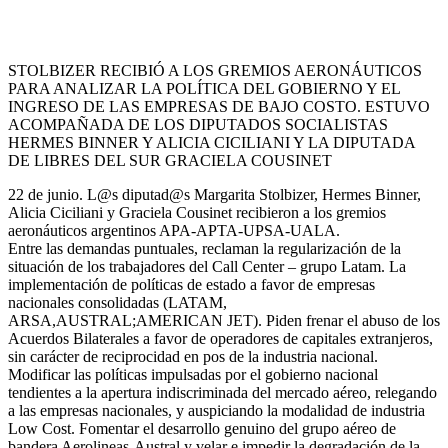
STOLBIZER RECIBIÓ A LOS GREMIOS AERONÁUTICOS
PARA ANALIZAR LA POLÍTICA DEL GOBIERNO Y EL
INGRESO DE LAS EMPRESAS DE BAJO COSTO. ESTUVO
ACOMPAÑADA DE LOS DIPUTADOS SOCIALISTAS
HERMES BINNER Y ALICIA CICILIANI Y LA DIPUTADA
DE LIBRES DEL SUR GRACIELA COUSINET
22 de junio. L@s diputad@s Margarita Stolbizer, Hermes Binner,
Alicia Ciciliani y Graciela Cousinet recibieron a los gremios
aeronáuticos argentinos APA-APTA-UPSA-UALA.
Entre las demandas puntuales, reclaman la regularización de la
situación de los trabajadores del Call Center – grupo Latam. La
implementación de políticas de estado a favor de empresas
nacionales consolidadas (LATAM,
ARSA,AUSTRAL;AMERICAN JET). Piden frenar el abuso de los
Acuerdos Bilaterales a favor de operadores de capitales extranjeros,
sin carácter de reciprocidad en pos de la industria nacional.
Modificar las políticas impulsadas por el gobierno nacional
tendientes a la apertura indiscriminada del mercado aéreo, relegando
a las empresas nacionales, y auspiciando la modalidad de industria
Low Cost. Fomentar el desarrollo genuino del grupo aéreo de
bandera Aerolineas-Austral y velar e impedir la degradación de la