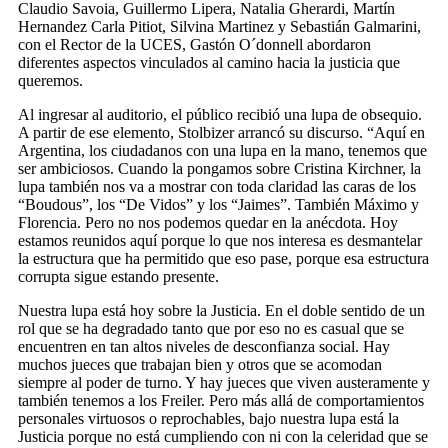
Claudio Savoia, Guillermo Lipera, Natalia Gherardi, Martín
Hernandez Carla Pitiot, Silvina Martinez y Sebastián Galmarini,
con el Rector de la UCES, Gastón O´donnell abordaron
diferentes aspectos vinculados al camino hacia la justicia que
queremos.
Al ingresar al auditorio, el público recibió una lupa de obsequio.
A partir de ese elemento, Stolbizer arrancó su discurso. “Aquí en
Argentina, los ciudadanos con una lupa en la mano, tenemos que
ser ambiciosos. Cuando la pongamos sobre Cristina Kirchner, la
lupa también nos va a mostrar con toda claridad las caras de los
“Boudous”, los “De Vidos” y los “Jaimes”. También Máximo y
Florencia. Pero no nos podemos quedar en la anécdota. Hoy
estamos reunidos aquí porque lo que nos interesa es desmantelar
la estructura que ha permitido que eso pase, porque esa estructura
corrupta sigue estando presente.
Nuestra lupa está hoy sobre la Justicia. En el doble sentido de un
rol que se ha degradado tanto que por eso no es casual que se
encuentren en tan altos niveles de desconfianza social. Hay
muchos jueces que trabajan bien y otros que se acomodan
siempre al poder de turno. Y hay jueces que viven austeramente y
también tenemos a los Freiler. Pero más allá de comportamientos
personales virtuosos o reprochables, bajo nuestra lupa está la
Justicia porque no está cumpliendo con ni con la celeridad que se