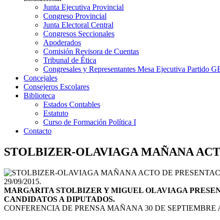
Junta Ejecutiva Provincial
Congreso Provincial
Junta Electoral Central
Congresos Seccionales
Apoderados
Comisión Revisora de Cuentas
Tribunal de Ética
Congresales y Representantes Mesa Ejecutiva Partido 
Concejales
Consejeros Escolares
Biblioteca
Estados Contables
Estatuto
Curso de Formación Política I
Contacto
STOLBIZER-OLAVIAGA MAÑANA ACT
29/09/2015.
M
ARGARITA STOLBIZER Y MIGUEL OLAVIAGA PRESEN
CANDIDATOS A DIPUTADOS.
CONFERENCIA DE PRENSA MAÑANA 30 DE SEPTIEMBRE A 