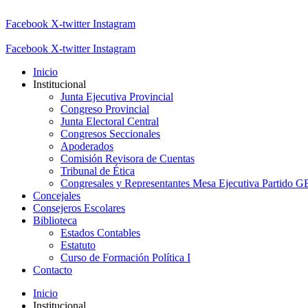
Facebook
X-twitter
Instagram
Facebook
X-twitter
Instagram
Inicio
Institucional
Junta Ejecutiva Provincial
Congreso Provincial
Junta Electoral Central
Congresos Seccionales
Apoderados
Comisión Revisora de Cuentas
Tribunal de Ética
Congresales y Representantes Mesa Ejecutiva Partido 
Concejales
Consejeros Escolares
Biblioteca
Estados Contables
Estatuto
Curso de Formación Política I
Contacto
Inicio
Institucional