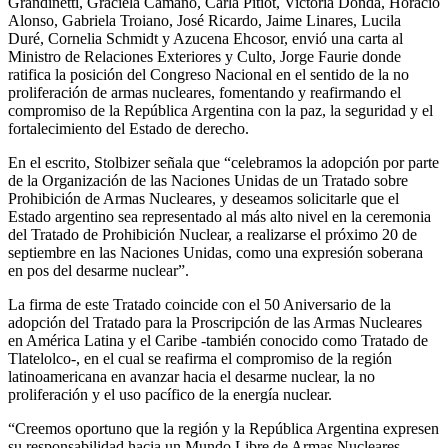
Grandinetti, Graciela Camaño, Carla Pitiot, Victoria Donda, Horacio
Alonso, Gabriela Troiano, José Ricardo, Jaime Linares, Lucila
Duré, Cornelia Schmidt y Azucena Ehcosor, envió una carta al
Ministro de Relaciones Exteriores y Culto, Jorge Faurie donde
ratifica la posición del Congreso Nacional en el sentido de la no
proliferación de armas nucleares, fomentando y reafirmando el
compromiso de la República Argentina con la paz, la seguridad y el
fortalecimiento del Estado de derecho.
En el escrito, Stolbizer señala que “celebramos la adopción por parte
de la Organización de las Naciones Unidas de un Tratado sobre
Prohibición de Armas Nucleares, y deseamos solicitarle que el
Estado argentino sea representado al más alto nivel en la ceremonia
del Tratado de Prohibición Nuclear, a realizarse el próximo 20 de
septiembre en las Naciones Unidas, como una expresión soberana
en pos del desarme nuclear”.
La firma de este Tratado coincide con el 50 Aniversario de la
adopción del Tratado para la Proscripción de las Armas Nucleares
en América Latina y el Caribe -también conocido como Tratado de
Tlatelolco-, en el cual se reafirma el compromiso de la región
latinoamericana en avanzar hacia el desarme nuclear, la no
proliferación y el uso pacífico de la energía nuclear.
“Creemos oportuno que la región y la República Argentina expresen
su responsabilidad hacia un Mundo Libre de Armas Nucleares,