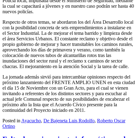
Policía local, impulsada desde el Ministerio de Seguridad, mediante
la cual se capacitará a jóvenes y en nuestro caso podrán ser hasta 40
nuevos policías.
Respecto de otros temas, se abordaron los del Área Desarrollo local
con la posibilidad concreta de seis emprendimientos a instalarse en
el Sector Industrial. La de mejorar el tema barrido y limpieza desde
el área Servicios Urbanos. El constante reclamo y objetivo desde el
propio gobierno de mejorar y hacer transitables los caminos rurales,
aprovechando los días de primavera y verano, como también la
colocación de nuevos tubos de alcantarillas rotos tras las
inundaciones del sector rural y el reclamo x caminos de sector
chacras. El mejoramiento en la atención Social y la tarea de calle.
La jornada además sirvió para intercambiar opiniones respecto del
próximo lanzamiento del FRENTE AMPLIO UNEN en esta ciudad
el día 15 de Noviembre con un Gran Acto, para el cual se vienen
invitando a referentes de los distintos sectores y para escuchar al
actual jefe Comunal respecto de sus posibilidades de encabezar el
próximo año la lista que el Acuerdo Cívico presente para la
continuidad del Proyecto iniciado en 2011.
Posted in
Ayacucho
,
De Bajeneta Luis Rodolfo
,
Roberto Oscar
Ortino