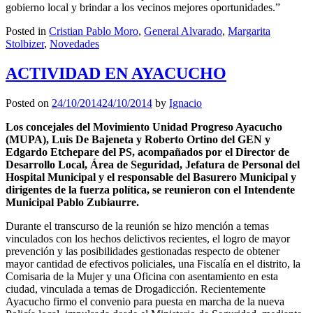
gobierno local y brindar a los vecinos mejores oportunidades.”
Posted in
Cristian Pablo Moro
,
General Alvarado
,
Margarita
Stolbizer
,
Novedades
ACTIVIDAD EN AYACUCHO
Posted on
24/10/2014
24/10/2014
by
Ignacio
L
os concejales del Movimiento Unidad Progreso Ayacucho
(MUPA), Luis De Bajeneta y Roberto Ortino del GEN y
Edgardo Etchepare del PS, acompañados por el Director de
Desarrollo Local, Área de Seguridad, Jefatura de Personal del
Hospital Municipal y el responsable del Basurero Municipal y
dirigentes de la fuerza política, se reunieron con el Intendente
Municipal Pablo Zubiaurre.
Durante el transcurso de la reunión se hizo mención a temas
vinculados con los hechos delictivos recientes, el logro de mayor
prevención y las posibilidades gestionadas respecto de obtener
mayor cantidad de efectivos policiales, una Fiscalía en el distrito, la
Comisaria de la Mujer y una Oficina con asentamiento en esta
ciudad, vinculada a temas de Drogadicción. Recientemente
Ayacucho firmo el convenio para puesta en marcha de la nueva