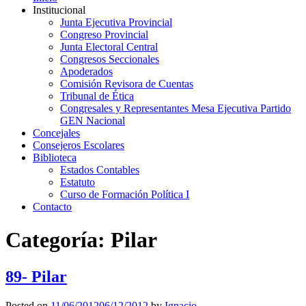
Institucional
Junta Ejecutiva Provincial
Congreso Provincial
Junta Electoral Central
Congresos Seccionales
Apoderados
Comisión Revisora de Cuentas
Tribunal de Ética
Congresales y Representantes Mesa Ejecutiva Partido
GEN Nacional
Concejales
Consejeros Escolares
Biblioteca
Estados Contables
Estatuto
Curso de Formación Política I
Contacto
Categoría:
Pilar
89- Pilar
Posted on
11/06/2012
06/12/2012
by
Ignacio