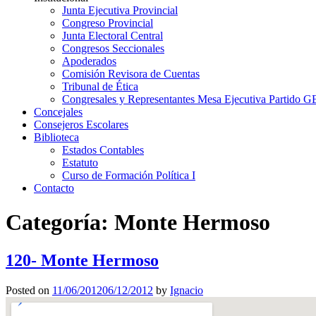
Junta Ejecutiva Provincial
Congreso Provincial
Junta Electoral Central
Congresos Seccionales
Apoderados
Comisión Revisora de Cuentas
Tribunal de Ética
Congresales y Representantes Mesa Ejecutiva Partido 
Concejales
Consejeros Escolares
Biblioteca
Estados Contables
Estatuto
Curso de Formación Política I
Contacto
Categoría:
Monte Hermoso
120- Monte Hermoso
Posted on
11/06/2012
06/12/2012
by
Ignacio