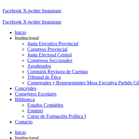
Facebook
X-twitter
Instagram
Facebook
X-twitter
Instagram
Inicio
Institucional
Junta Ejecutiva Provincial
Congreso Provincial
Junta Electoral Central
Congresos Seccionales
Apoderados
Comisión Revisora de Cuentas
Tribunal de Ética
Congresales y Representantes Mesa Ejecutiva Partido 
Concejales
Consejeros Escolares
Biblioteca
Estados Contables
Estatuto
Curso de Formación Política I
Contacto
Inicio
Institucional