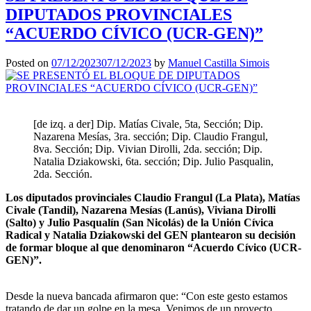
DIPUTADOS PROVINCIALES
“ACUERDO CÍVICO (UCR-GEN)”
Posted on
07/12/2023
07/12/2023
by
Manuel Castilla Simois
[de izq. a der] Dip. Matías Civale, 5ta, Sección; Dip.
Nazarena Mesías, 3ra. sección; Dip. Claudio Frangul,
8va. Sección; Dip. Vivian Dirolli, 2da. sección; Dip.
Natalia Dziakowski, 6ta. sección; Dip. Julio Pasqualin,
2da. Sección.
Los diputados provinciales Claudio Frangul (La Plata), Matías
Civale (Tandil), Nazarena Mesías (Lanús), Viviana Dirolli
(Salto) y Julio Pasqualín (San Nicolás) de la Unión Cívica
Radical y Natalia Dziakowski del GEN plantearon su decisión
de formar bloque al que denominaron “Acuerdo Cívico (UCR-
GEN)”.
Desde la nueva bancada afirmaron que: “Con este gesto estamos
tratando de dar un golpe en la mesa. Venimos de un proyecto