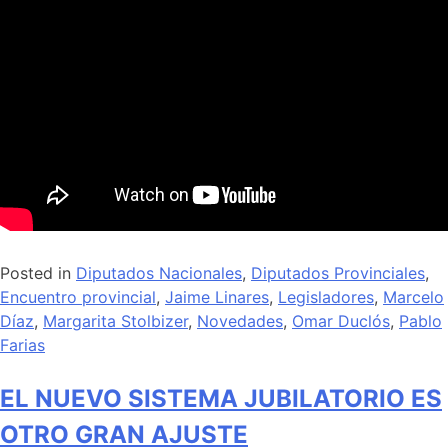
Posted in
Diputados Nacionales
,
Diputados Provinciales
,
Encuentro provincial
,
Jaime Linares
,
Legisladores
,
Marcelo
Díaz
,
Margarita Stolbizer
,
Novedades
,
Omar Duclós
,
Pablo
Farias
EL NUEVO SISTEMA JUBILATORIO ES
OTRO GRAN AJUSTE